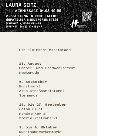
Ein kleinster Marktstand:
29. August
Färber- und Handwerkerfest
Neckeroda
6. September
Kunstmarkt
Alte Straßenmeisterei
Sömmerda
25. bis 27. September
Gotha Glüht
Handwerker &
Spezialitätenmarkt
3. bis 4. Oktober
Kunsthandwerkermarkt